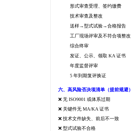
形式审查受理、签约缴费
技术审查及整改
送样
→
型式试验
→
合格报告
工厂现场评审及不符合项整改
综合终审
发证、公示、领取
KA
证书
年度监督评审
5
年到期复评换证
六、高风险否决项清单（提前规避
❌
无
ISO9001
或体系过期
❌
关键件无
MA/KA
证书
❌
技术文件缺失、前后不一致
❌
型式试验不合格