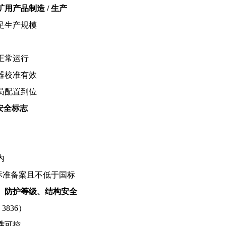
矿用产品制造
/
生产
足生产规模
正常运行
器校准有效
员配置到位
安全标志
内
标准备案且不低于国标
、防护等级、结构安全
 3836
）
性
可控