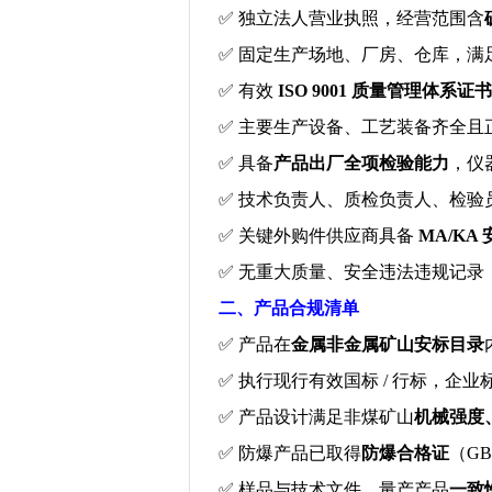
✅
独立法人营业执照，经营范围含
✅
固定生产场地、厂房、仓库，满
✅
有效
ISO 9001
质量管理体系证书
✅
主要生产设备、工艺装备齐全且
✅
具备
产品出厂全项检验能力
，仪
✅
技术负责人、质检负责人、检验
✅
关键外购件供应商具备
MA/KA
✅
无重大质量、安全违法违规记录
二、产品合规清单
✅
产品在
金属非金属矿山安标目录
✅
执行现行有效国标
/
行标，企业
✅
产品设计满足非煤矿山
机械强度
✅
防爆产品已取得
防爆合格证
（
GB
✅
样品与技术文件、量产产品
一致