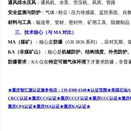
通风排水压风
：通风机、水泵、空压机、风筒、管路
安全监测与防护
：气体
/
粉尘
/
压力传感器、监控系统、自
材料与工具
：输送带、管材、密封件、矿用工具、阻燃制品
三、技术核心（与
MA
对比）
MA
（煤矿）
：核心是
防爆
（
GB 3836
系列），应对瓦斯、
KA
（非煤矿山）
：核心是
机械防护、结构强度、外壳防护
防爆要求
：
KA
仅在
特定可燃气体环境
下才要求防爆，非普
★重庆智汇源认证服务电话：139-8308-6348
★认证范围★
美国石油A
CRCC
认证★
重庆CCS
认证★重庆CCCF
认证★重庆CCC
认证★重庆
重庆CPA
认证
★重庆MA
认证
★
重庆KA
认证
★