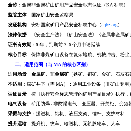
全称
：金属非金属矿山矿用产品安全标志认证（
KA
标志）
监管主体
：国家矿山安全监察局
发证机构
：安标国家矿用产品安全标志中心（
aqbz.org
）
法律依据
：《安全生产法》《矿山安全法》《金属非金属矿
证书有效期
：
5
年
，到期前
3–6
个月申请延续
核心目标
：保障非煤矿山设备在复杂地质、机械冲击、粉尘
二、适用范围（与
MA
的核心区别）
适用场景
：
金属矿、非金属矿
（铁矿、铜矿、金矿、石灰石
不适用
：煤矿井下（需
MA
）；通用工业设备（非矿山专用
认证目录
：按《执行安全标志管理的矿用产品目录》执行，
电气设备
：矿用防爆
/
非防爆电气、变压器、开关柜、变频
采掘与支护
：掘进机、钻机、液压支架、锚杆、支护材料
提升运输
：提升机、绞车、输送机、无轨胶轮车、人车