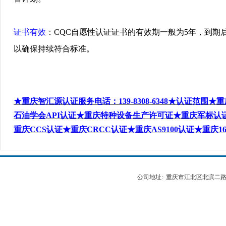
证书
有效
：
CQC
自愿性
认证证书
的有效期一般
为
5
年，到期
以确保持
续
符合
标
准
。
★重庆智汇源认证服务电话
：
139-8308-6348
★认证范围★重
石油学会
API
认证★重庆特种设备生产许可证★重庆军标认
重庆
CCS
认证★重庆
CRCC
认证★重庆
AS9100
认证★重庆
1
公司地址: 重庆市江北区北滨二路538