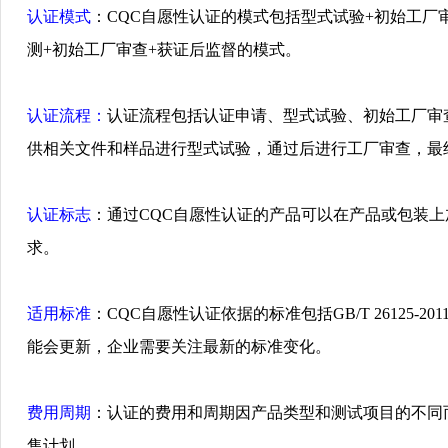
认证
模式
：
CQC
自愿性
认证
的模式包括型式
试验
+
初始工厂
测
+
初始工厂
审查
+
获证
后
监
督的模式
。
认证
流程
：
认证
流程包括
认证
申
请
、型式
试验
、初始工厂
审
供相关文件和
样
品
进
行型式
试验
，通
过
后
进
行工厂
审查
，最
认证标
志
：通
过
CQC
自愿性
认证
的
产
品可以在
产
品或包装上
求
。
适用
标
准
：
CQC
自愿性
认证
依据的
标
准包括
GB/T 26125-201
能会更新，企
业
需要关注最新的
标
准
变
化
。
费
用周期
：
认证
的
费
用和周期因
产
品
类
型和
测试项
目的不同
售
计
划
。