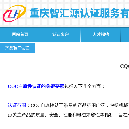
网站首页
认证客户
人才招聘
产品验厂认证
‌C
CQC自愿性认证的关键要素
包括以下几个方面
：
认证
范
围
：
CQC
自愿性
认证
涉及的
产
品范
围
广泛，包括机械
点关注
产
品的
质
量、安全、性能和
电
磁兼容性等指
标
，旨在