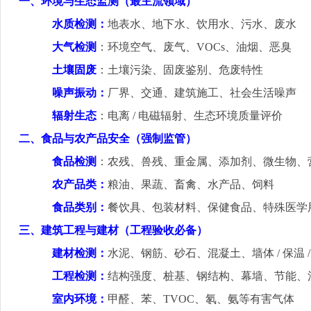
一、环境与生态监测（最主流领域）
水质检测：
地表水、地下水、饮用水、污水、废水
大气检测
：环境空气、废气、
VOCs
、油烟、恶臭
土壤固废
：土壤污染、固废鉴别、危废特性
噪声振动：
厂界、交通、建筑施工、社会生活噪声
辐射生态
：电离
/
电磁辐射、生态环境质量评价
二、食品与农产品安全（强制监管）
食品检测
：农残、兽残、重金属、添加剂、微生物、
农产品类：
粮油、果蔬、畜禽、水产品、饲料
食品类别：
餐饮具、包装材料、保健食品、特殊医学
三、建筑工程与建材（工程验收必备）
建材检测：
水泥、钢筋、砂石、混凝土、墙体
/
保温
工程检测：
结构强度、桩基、钢结构、幕墙、节能、
室内环境：
甲醛、苯、
TVOC
、氡、氨等有害气体