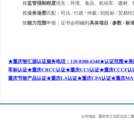
按
监管强制程度
优先：环境、食品、机动车、建材、
按
业务场景
匹配：司法
/
行政
/
仲裁
/
招投标
/
贸易结
按
能力范围
申报：证书会明确到
具体项目
/
参数
/
标
★重庆智汇源认证服务电话：139-8308-6348
★认证范围★
美
军标
认证
★重庆CRCC
认证★
重庆CCS
认证★重庆CCCF
认
重庆
节能产品
认证★重庆LA
认证★重庆CPA
认证
★重庆MA
公司地址: 重庆市江北区北滨二路538