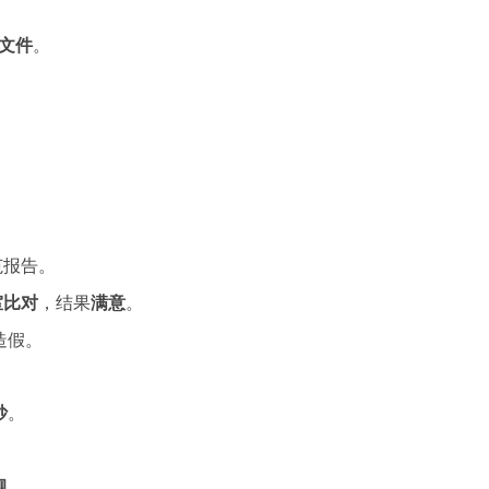
文件
。
范报告。
室比对
，结果
满意
。
造假。
抄
。
规
。