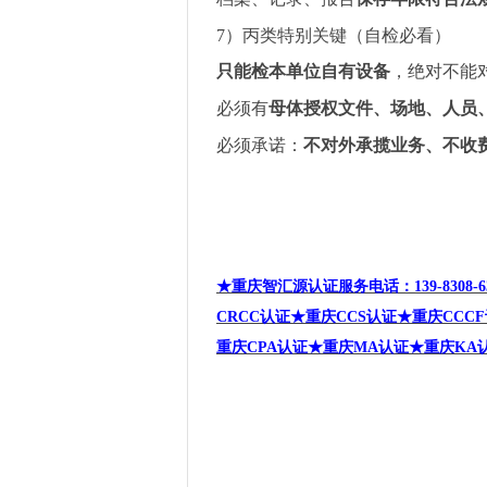
7
）丙类特别关键（自检必看）
只能检本单位自有设备
，绝对不能
必须有
母体授权文件、场地、人员
必须承诺：
不对外承揽业务、不收
★重庆智汇源认证服务电话：139-8308-63
CRCC
认证★
重庆CCS
认证★重庆CCCF
重庆CPA
认证
★重庆MA
认证
★
重庆KA