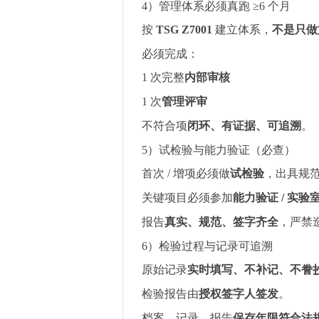
4
）管理体系必须真跑
≥6
个月
按
TSG Z7001
建立体系，
不是只做
必须完成：
1
次完整
内部审核
1
次
管理评审
不符合项
闭环、有证据、可追溯
。
5
）试检验与能力验证（必查）
首次
/
增项必须做
试检验
，出具规
关键项目必须参加
能力验证
/
实验
报告
真实、规范、签字齐全
，严禁
6
）检验过程与记录可追溯
原始记录
实时填写、不补记、不誊
检验报告由
授权签字人签发
。
档案、记录、报告
保存年限符合法