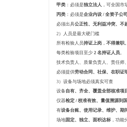
甲类
：必须是
独立法人
，可全国市
丙类
：必须是
企业内设
/
全资子公
必须出具
公正性、无利益冲突、不
2
）人员是最大硬门槛
所有检验人员
持证上岗
，
不得兼职
每类检验项目至少
2
名持证人员
。
技术负责人、质量负责人、责任师
必须提供
劳动合同、社保、在职证
3
）设备与场地必须真实可查
设备
自有、齐全、覆盖全部核准项
仪器
检定
/
校准有效、量值溯源到
有
设备台账、使用记录、维护、期
场地
固定、独立、面积达标
，功能