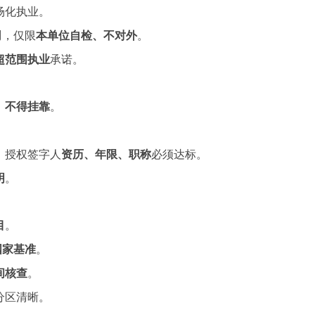
场化执业。
司
，仅限
本单位自检、不对外
。
超范围执业
承诺。
、不得挂靠
。
、授权签字人
资历、年限、职称
必须达标。
明
。
目
。
国家基准
。
间核查
。
分区清晰。