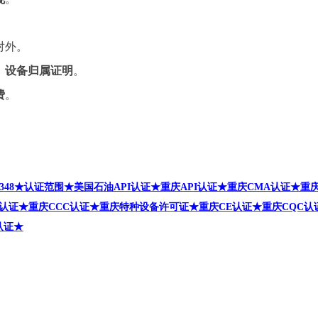
对外。
、设备归属证明
。
费
。
48
★认证范围★
美国石油API
认证★重庆API
认证★重庆CMA
认证★
重庆
认证★重庆CCC
认证★重庆
特种设备许可证
★重庆CE
认证★重庆CQC
认
认证
★