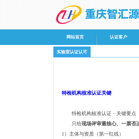
网站首页
认证客户
实验室认证认可
特检机构核准认证关键
特检机构核准认证
・
关键要点
只给
现场评审最核心、一票否
1
）主体与资质（第一红线）