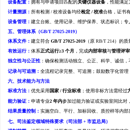
设备配置：
拥有与申请项目匹配的
关键仪器设备
，性能满足
计量溯源：
所有检测
/
校准设备均经
检定
/
校准
合格，证书
设备管理：
建立台账、使用记录、维护保养、状态标识；专
五、管理体系（
GB/T 27025-2019
）
体系文件：
建立符合
GB/T 27025-2019
（原
RB/T 214
）的质
有效运行：
体系
正式运行
≥3
个月
，完成
内部审核
与
管理评审
独立性与公正性
：确保检测活动独立、公正、科学、诚信，
记录与可追溯：
全流程记录完整、可追溯；鼓励数字化管理
六、技术能力与方法
标准方法：
优先采用
国家
/
行业标准
；使用非标方法需经过
能力验证：
申请专业
2
年内
参加过能力验证或实验室间比对
结果质量控制：
实施空白、平行、加标回收、质控样等内部
七、司法鉴定领域特殊要求（司法部
+
市监总局）