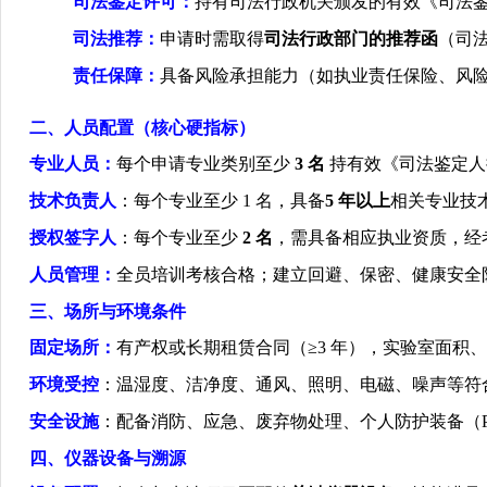
司法鉴定许可：
持有司法行政机关颁发的有效《司法
司法推荐：
申请时需取得
司法行政部门的推荐函
（司
责任保障：
具备风险承担能力（如执业责任保险、风
二、人员配置（核心硬指标）
专业人员：
每个申请专业类别至少
3
名
持有效《司法鉴定人
技术负责人
：每个专业至少
1
名，具备
5
年以上
相关专业技
授权签字人
：每个专业至少
2
名
，需具备相应执业资质，经
人员管理：
全员培训考核合格；建立回避、保密、健康安全
三、场所与环境条件
固定场所：
有产权或长期租赁合同（
≥3
年），实验室面积、
环境受控
：温湿度、洁净度、通风、照明、电磁、噪声等符
安全设施
：配备消防、应急、废弃物处理、个人防护装备（
四、仪器设备与溯源