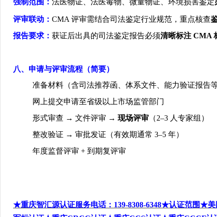
强制范围：
法医物证、法医毒物、微量物证、环境损害鉴定
评审联动：
CMA
评审需结合司法鉴定行业规范，重点核查
报告要求：
获证后出具的司法鉴定报告必须
清晰标注
CMA
八、申请与评审流程（简要）
准备材料（含司法推荐函、体系文件、能力验证报告
网上提交申请至省级以上市场监管部门
形式审查
→
文件评审
→
现场评审
（
2–3
人专家组）
整改验证
→
审批发证（有效期通常
3–5
年）
年度监督评审
+
到期复评审
★重庆智汇源认证服务电话：139-8308-6348
★认证范围★
美