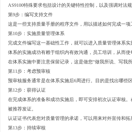
AS9100
特殊要求包括设计的关键特性控制，以及强调对法规
第
9
步：编写支持文件
这是一些支持质量手册的程序文件，用以描述如何完成一项
第
10
步：实施质量管理体系
完成文件编写这一基础性工作，就可以进入质量管理体系实
体系的实施成功有赖于组织内有效沟通，员工培训，从而使
在体系实施中要注意保留记录，这是做您
“
做我所说、写我
第
11
步：考虑预审核
预审核服务通常是在体系实施后
6
周进行。目的是找出哪些
第
12
步：获得认证
在完成体系的准备和成功实施后，即可安排初次认证审核。
被推荐发证。
认证证书代表您对质量管理的承诺，可以用来对外宣传和拓
第
13
步：持续审核