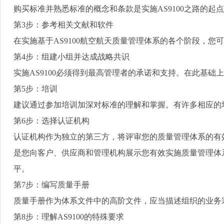
购买标准并熟悉标准的概念和条款是实施
AS9100
之路的起点
第
3
步：参考相关文献和软件
在实施基于
AS9100
航空航天质量管理体系的各个阶段，您可
第
4
步：组建小组并达成战略共识
实施
AS9100
必须得到最高管理者的承诺和支持。在此基础上
第
5
步：培训
建议通过参加培训加深对标准的理解和掌握。有许多相应的
第
6
步：选择认证机构
认证机构作为独立的第三方，将评审您的质量管理体系的有
是您向客户、供应商和管理机构展示您有效实施质量管理体
平。
第
7
步：编写质量手册
质量手册作为体系文件中的高阶文件，应当描述组织的业务
第
8
步：理解
AS9100
的特殊要求