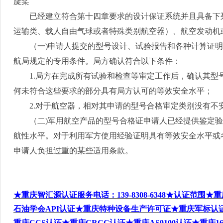
旋桨
已经建立符合第十四章要求的设计保证系统并且具备下列
运输类、载人自由气球或者特殊类别航空器）、航空发动机
（一
)
申请人提交的型号设计、试验报告和各种计算证明
航局规定的专用条件。局方确认符合以下条件：
1.
局方在完成所有试验和检查等审定工作后，确认其型
何未符合这些要求的部分具有局方认可的等效安全水平；
2.
对于航空器，相对其申请的型号合格审定类别没有不
（二
)
军用航空产品的型号合格证申请人已经提供鉴定验
航性水平。对于利用军方使用经验证明具有等效安全水平或
申请人负担过重的某些适用条款。
★重庆智汇源认证服务电话
：
139-8308-6348
★认证范围★重
石油学会
API
认证★重庆特种设备生产许可证★重庆军标认
重庆
CCS
认证★重庆
CRCC
认证★重庆
AS9100
认证★重庆
1