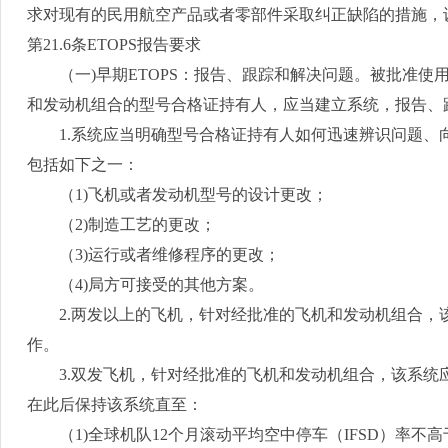
求对现有的民用航空产品或者零部件采取纠正缺陷的措施，
第
21.6
条
ETOPS
报告要求
（一
)
早期
ETOPS
：报告、跟踪和解决问题。被批准使
和发动机组合的型号合格证持有人，应当建立系统，报告、
1.
系统应当明确型号合格证持有人如何迅速辨识问题、
包括如下之一：
（
1)
飞机或者发动机型号的设计更改；
（
2)
制造工艺的更改；
（
3)
运行或者维修程序的更改；
（
4)
局方可接受的其他方案。
2.
两发以上的飞机，针对经批准的飞机和发动机组合，
作。
3.
双发飞机，针对经批准的飞机和发动机组合，该系统
在此后保持该系统直至：
（
1)
全球机队
12
个月滚动平均空中停车（
IFSD
）率不高