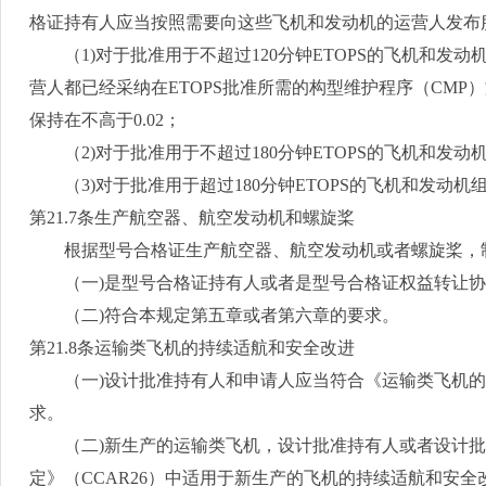
格证持有人应当按照需要向这些飞机和发动机的运营人发布
（
1)
对于批准用于不超过
120
分钟
ETOPS
的飞机和发动
营人都已经采纳在
ETOPS
批准所需的构型维护程序（
CMP
）
保持在不高于
0.02
；
（
2)
对于批准用于不超过
180
分钟
ETOPS
的飞机和发动
（
3)
对于批准用于超过
180
分钟
ETOPS
的飞机和发动机
第
21.7
条生产航空器、航空发动机和螺旋桨
根据型号合格证生产航空器、航空发动机或者螺旋桨，
（一
)
是型号合格证持有人或者是型号合格证权益转让协
（二
)
符合本规定第五章或者第六章的要求。
第
21.8
条运输类飞机的持续适航和安全改进
（一
)
设计批准持有人和申请人应当符合《运输类飞机的
求。
（二
)
新生产的运输类飞机，设计批准持有人或者设计批
定》（
CCAR26
）中适用于新生产的飞机的持续适航和安全