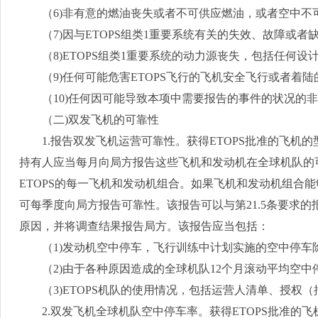
（
6)
非有意的燃油丧失或者不可供应燃油，或者空中不
（
7)
因与
ETOPS
组类
1
重要系统有关的失效、故障或者
（
8)ETOPS
组类
1
重要系统的动力源丧失，包括任何设
（
9)
任何可能危害
ETOPS
飞行的飞机安全飞行或者着陆
（
10)
任何因可能导致本项中需要报告的事件的状况的非
（二
)
双发飞机的可靠性
1.
报告双发飞机运营可靠性。获得
ETOPS
批准的飞机的
持有人应当每月向局方报告这些飞机和发动机在全球机队的
ETOPS
的每一飞机和发动机组合。如果飞机和发动机组合能
可每季度向局方报告可靠性。该报告可以与第
21.5
条要求的
原因，并将调查结果报告局方。该报告应当包括：
（
1)
发动机空中停车，飞行训练中计划实施的空中停车
（
2)
由于各种原因造成的全球机队
12
个月滚动平均空中
（
3)ETOPS
机队的使用情况，包括运营人清单、授权（
2.
双发飞机全球机队空中停车率。获得
ETOPS
批准的飞