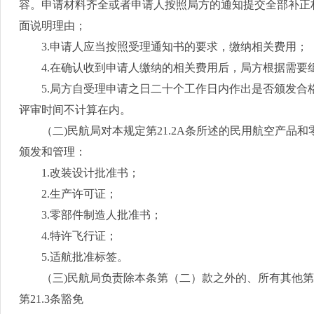
容。申请材料齐全或者申请人按照局方的通知提交全部补正
面说明理由；
3.
申请人应当按照受理通知书的要求，缴纳相关费用；
4.
在确认收到申请人缴纳的相关费用后，局方根据需要
5.
局方自受理申请之日二十个工作日内作出是否颁发合
评审时间不计算在内。
（二
)
民航局对本规定第
21.2A
条所述的民用航空产品和
颁发和管理：
1.
改装设计批准书；
2.
生产许可证；
3.
零部件制造人批准书；
4.
特许飞行证；
5.
适航批准标签。
（三
)
民航局负责除本条第（二）款之外的、所有其他第
第
21.3
条豁免