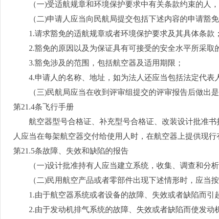
（一
)
受适航规章和环境保护要求中有关条款约束的人，
（二
)
申请人应当向民航局提交包括下述内容的申请豁免
1.
请求豁免的适航规章或者环境保护要求及其具体条款
2.
豁免的原因以及为保证具有可接受的安全水平所采取
3.
豁免涉及的范围，包括航空器及适用期限；
4.
申请人的名称、地址，如为法人还应当包括法定代表
（三
)
民航局应当在收到评审组提交的评审报告后做出是
第
21.4
条飞行手册
航空器型号合格证、补充型号合格证、改装设计批准书持
人应当在每架航空器交付给使用人时，在航空器上提供现行
第
21.5
条故障、失效和缺陷的报告
（一
)
设计批准持有人应当建立系统，收集、调查和分析
（二
)
民用航空产品或者零部件出现下述情形时，应当按
1.
由于航空器系统或者设备的故障、失效或者缺陷而引
2.
由于发动机排气系统的故障、失效或者缺陷而使发动