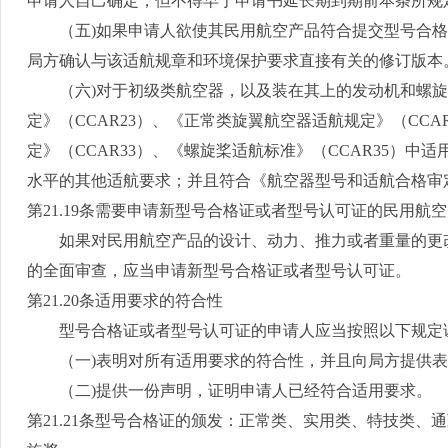
申请人自己确定，但不得早于申请书延长期到期前本条所规
（五
)
如果申请人欲使其民用航空产品符合提交型号合格
局方确认与该适航规章和环境保护要求直接有关的修订版本
（六
)
对于初级类航空器，以及装在其上的发动机和螺旋
定》（
CCAR23
）、《正常类旋翼航空器适航规定》（
CCA
定》（
CCAR33
）、《螺旋桨适航标准》（
CCAR35
）中适
水平的其他适航要求；并且符合《航空器型号和适航合格审
第
21.19
条需要申请新型号合格证或者型号认可证的民用航空
如果对民用航空产品的设计、动力、推力或者重量的更改
的全面审查，应当申请新型号合格证或者型号认可证。
第
21.20
条适用要求的符合性
型号合格证或者型号认可证的申请人应当按照以下规定
（一
)
表明对所有适用要求的符合性，并且向局方提供表
（二
)
提供一份声明，证明申请人已经符合适用要求。
第
21.21
条型号合格证的颁发：正常类、实用类、特技类、通