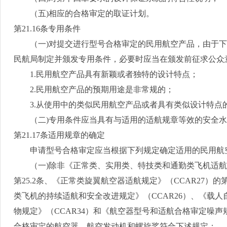
（五
)
相应的合格审定的取证计划。
第
21.16
条专用条件
（一
)
对提交进行型号合格审定的民用航空产品，由于下
民航局制定并颁发专用条件，必要时应当在颁发前征求公众
1.
民用航空产品具有新颖或者独特的设计特点；
2.
民用航空产品的预期用途是非常规的；
3.
从使用中的类似民用航空产品或者具有类似设计特点
（二
)
专用条件应当具有与适用的适航规章等效的安全水
第
21.17
条适用规章的确定
申请型号合格审定应当根据下列规定确定适用的民用航
（一
)
除非《正常类、实用类、特技类和通勤类飞机适航
第
25.2
条、《正常类旋翼航空器适航规定》（
CCAR27
）的
类飞机的持续适航和安全改进规定》（
CCAR26
）、《载人
物规定》（
CCAR34
）和《航空器型号和适航合格审定噪声
合格审定的航空器、航空发动机和螺旋桨符合下述规定：