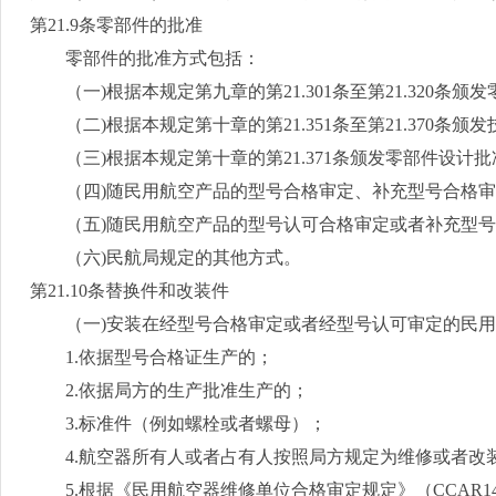
第
21.9
条零部件的批准
零部件的批准方式包括：
（一
)
根据本规定第九章的第
21.301
条至第
21.320
条颁发
（二
)
根据本规定第十章的第
21.351
条至第
21.370
条颁发
（三
)
根据本规定第十章的第
21.371
条颁发零部件设计批
（四
)
随民用航空产品的型号合格审定、补充型号合格审
（五
)
随民用航空产品的型号认可合格审定或者补充型号
（六
)
民航局规定的其他方式。
第
21.10
条替换件和改装件
（一
)
安装在经型号合格审定或者经型号认可审定的民用
1.
依据型号合格证生产的；
2.
依据局方的生产批准生产的；
3.
标准件（例如螺栓或者螺母）；
4.
航空器所有人或者占有人按照局方规定为维修或者改
5.
根据《民用航空器维修单位合格审定规定》（
CCAR1