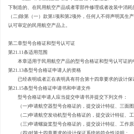
下制造的、在民用航空产品或者零部件修理或者改装中消耗
（二
)
除第（一）款第
1
项和第
2
项外，任何人不得声明其生
认可审定的民用航空产品上。
第二章型号合格证和型号认可证
第
21.11
条适用范围
本章适用于民用航空产品的型号合格证和型号认可证的申
第
21.13
条型号合格证申请人的资格
已经表明或者正在表明具有符合第十四章要求的设计保证
第
21.15
条型号合格证申请书和申请文件
型号合格证申请人应当提交申请书并提交下列文件：
（一
)
申请航空器型号合格证的，提交设计特征、三面图
（二
)
申请航空发动机型号合格证的，提交设计特征、工
（三
)
申请螺旋桨型号合格证的，提交设计特征、工作原
（四
)
对第十四章要求的设计保证系统的符合性说明；