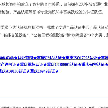
权威检验机构建立了良好的合作关系，目前拥有
200
多名交通行业
量检验、产品认证等领域专业知识和丰富实践经验的认证队伍。
理委员下达认证机构批准书，批准了交通产品认证中心产品认证
了
"
智能交通设备
"
、
"
公路工程检测设备
"
和
"
物流设备
"3
个大类，
308-6348
★认证范围★重庆
CMA
认证★重庆
ISO17025
认证★重
生产许可证★重庆军标认证★重庆
GJB9001
认证★重庆保密认证
重庆
AS9100
认证★重庆
16949
认证★