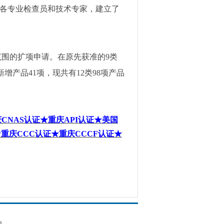
各专业检查员和技术专家，建立了
范围的扩项申请。在原先获准的
9
类
新增产品
41
项，现共有
12
类
98
项产品
庆
CNAS
认证
★重庆
API
认证★美国
★重庆
CCC
认证★重庆
CCCF
认证★