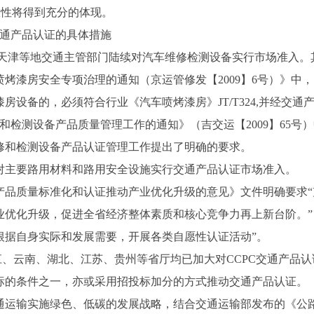
效性将得到充分的体现。
通产品认证的具体措施
天津等地交通主管部门陆续对汽车维修检测设备实行市场准入。
喷烤漆房安全专项治理的通知（京运管修发【
2009
】
6
号）》中，
漆房设备的，必须符合行业《汽车喷烤漆房》
JT/T324,
并经交通产
和检测设备产品质量管理工作的通知》（吉交运【
2009
】
65
号）
修和检测设备产品认证管理工作提出了明确的要求。
对主要路用材料和路用安全设施实行交通产品认证市场准入。
产品质量标准化和认证推动产业优化升级的意见》文件明确要求
优化升级，促进全省经济整体素质和核心竞争力再上新台阶。”
根据自身实际和发展需要，开展各类自愿性认证活动”。
江、云南、湖北、江苏、贵州等省厅均已加大对
CCPC
交通产品认
标的条件之一，亦或采用招投标加分的方式推动交通产品认证。
通运输实施绿色、低碳的发展战略，结合交通运输部发布的《公