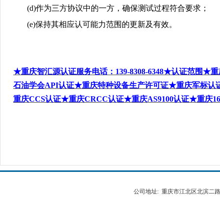
(d)
作为三方协议中的一方，确保测试过程符合要求；
(e)
保持其相应认可能力范围的更新及有效。
★重庆智汇源认证服务电话
：
139-8308-6348
★认证范围★重
石油学会
API
认证★重庆特种设备生产许可证★重庆军标认
重庆
CCS
认证★重庆
CRCC
认证★重庆
AS9100
认证★重庆
1
公司地址: 重庆市江北区北滨二路538