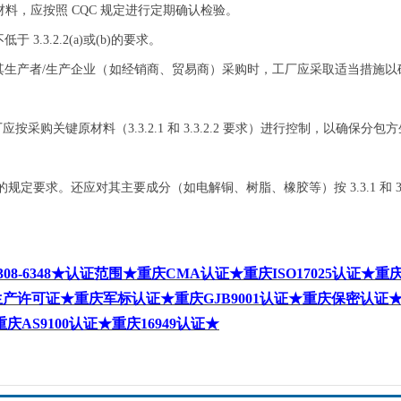
材料，应按照
CQC
规定进行定期确认检验。
不低于
3.3.2.2(a)
或
(b)
的要求。
其生产者
/
生产企业（如经销商、贸易商）采购时，工厂应采取适当措施以
厂应按采购关键原材料（
3.3.2.1
和
3.3.2.2
要求）进行控制，以确保分包方
的规定要求。还应对其主要成分（如电解铜、树脂、橡胶等）按
3.3.1
和
3
308-6348
★认证范围★重庆
CMA
认证★重庆
ISO17025
认证★重
生产许可证★重庆军标认证★重庆
GJB9001
认证★重庆保密认证
重庆
AS9100
认证★重庆
16949
认证★