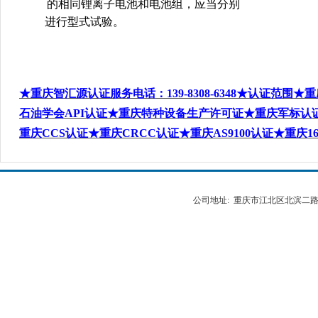
的相同锂离子电池和电池组，应当分别
进行型式试验。
★重庆智汇源认证服务电话
：
139-8308-6348
★认证范围★重
石油学会
API
认证★重庆特种设备生产许可证★重庆军标认
重庆
CCS
认证★重庆
CRCC
认证★重庆
AS9100
认证★重庆
1
公司地址: 重庆市江北区北滨二路538