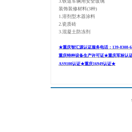
3.
铁道车辆用安全玻璃
装饰装修材料
(3
种
)
1.
溶剂型木器涂料
2.
瓷质砖
3.
混凝土防冻剂
★重庆智汇源认证服务电话
：
139-8308-6
重庆特种设备生产许可证★重庆军标认
AS9100
认证★重庆
16949
认证★