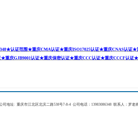
348
★认证范围★重庆
CMA
认证★重庆
ISO17025
认证★重庆
CNAS
认证
★
证★重庆
GJB9001
认证★重庆保密认证★重庆
CCC
认证★重庆
CCCF
认证
公司地址: 重庆市江北区北滨二路538号7-8-4 公司电话：13983086348 联系人：罗老