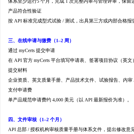
体系至少运行
5
个月，完成
1
次完整内审与管理评审，保留
产品符合性验证
按
API
标准完成型式试验
/
测试，出具第三方或内部合格报
三、在线申请与缴费（
1–2
周）
通过
myCerts
提交申请
在
API
官方
myCerts
平台填写申请表、签署项目协议（英文
提交材料
企业资质、英文质量手册、产品技术文件、试验报告、内审
支付申请费
单产品规范申请费约
4,000
美元（以
API
最新报价为准）。
四、文件审核（
1–2
个月）
API
总部
/
授权机构审核质量手册与体系文件，提出修改意