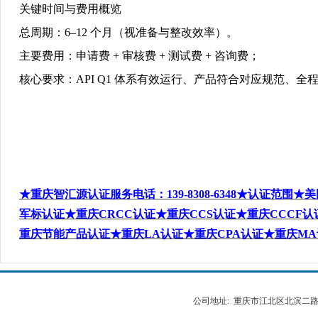
关键时间与费用概览
总周期：
6–12
个月（视准备与整改效率）。
主要费用：申请费
+
审核费
+
测试费
+
咨询费；
核心要求：
API Q1
体系有效运行、产品符合对应规范、全
★重庆智汇源认证服务电话：139-8308-6348
★认证范围★
美
军标
认证
★重庆CRCC
认证★
重庆CCS
认证★重庆CCCF
认
重庆
节能产品
认证★重庆LA
认证★重庆CPA
认证
★重庆MA
公司地址: 重庆市江北区北滨二路538