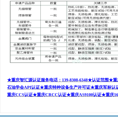
★重庆智汇源认证服务电话
：
139-8308-6348
★认证范围★重
石油学会
API
认证★重庆特种设备生产许可证★重庆军标认
重庆
CCS
认证★重庆
CRCC
认证★重庆
AS9100
认证★重庆
1