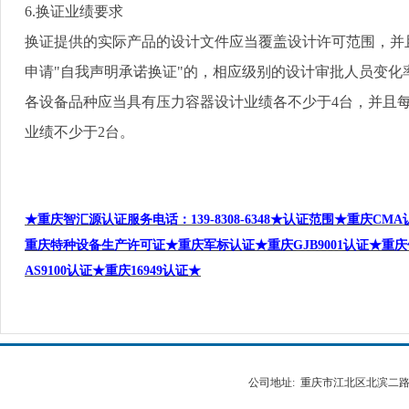
6.
换证业绩要求
换证提供的实际产品的设计文件应当覆盖设计许可范围，并
申请
"
自我声明承诺换证
"
的，相应级别的设计审批人员变化
各设备品种应当具有压力容器设计业绩各不少于
4
台，并且
业绩不少于
2
台。
★重庆智汇源认证服务电话
：
139-8308-6348
★认证范围★重庆
CMA
重庆特种设备生产许可证★重庆军标认证★重庆
GJB9001
认证★重庆
AS9100
认证★重庆
16949
认证★
公司地址: 重庆市江北区北滨二路538