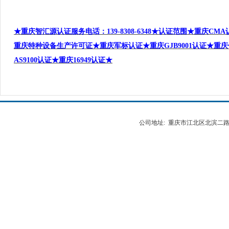
★重庆智汇源认证服务电话
：
139-8308-6348
★认证范围★重庆
CMA
重庆特种设备生产许可证★重庆军标认证★重庆
GJB9001
认证★重庆
AS9100
认证★重庆
16949
认证★
公司地址: 重庆市江北区北滨二路538