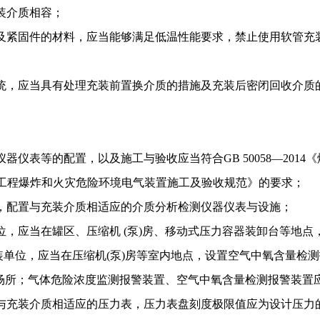
装介质相容；
及紧固件的材料，应当能够满足低温性能要求，禁止使用软管充
统，应当具有处理充装前置换介质的措施及充装后密闭回收介质
仪器仪表等的配置，以及施工与验收应当符合
GB 50058—2014
《
工程爆炸和火灾危险环境电气装置施工及验收规范》的要求；
，配置与充装介质相适应的介质分析检测仪器仪表与设施；
位，应当在罐区、压缩机
(
泵
)
房、移动式压力容器装卸台等地点
装单位，应当在压缩机
(
泵
)
房等室内地点，设置空气中氧含量检测
场所；气体危险浓度监测报警装置、空气中氧含量检测报警装置
与充装介质相适应的压力表，压力表盘刻度极限值应为设计压力