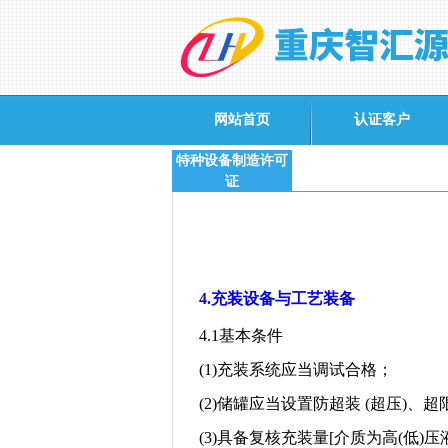
网站首页
认证客户
特种设备制造许可
证
4.
充装设备与工艺装备
4.1
基本条件
(1)
充装系统应当调试合格；
(2)
储罐应当设置防超装
(
超压
)
、超
(3)
具备复核充装量
[
介质为高
(
低
)
压