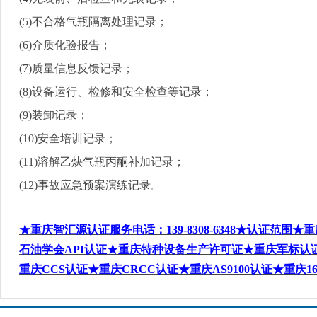
(5)
不合格气瓶隔离处理记录；
(6)
介质化验报告；
(7)
质量信息反馈记录；
(8)
设备运行、检修和安全检查等记录；
(9)
装卸记录；
(10)
安全培训记录；
(11)
溶解乙炔气瓶丙酮补加记录；
(12)
事故应急预案演练记录。
★重庆智汇源认证服务电话
：
139-8308-6348
★认证范围★重
石油学会
API
认证★重庆特种设备生产许可证★重庆军标认
重庆
CCS
认证★重庆
CRCC
认证★重庆
AS9100
认证★重庆
1