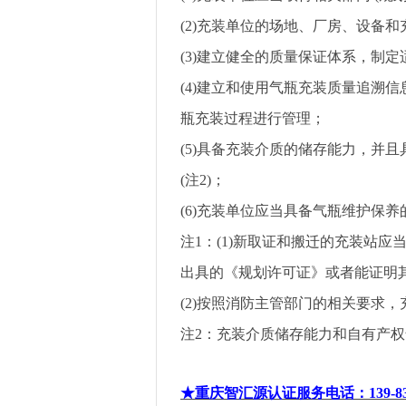
(2)
充装单位的场地、厂房、设备和
(3)
建立健全的质量保证体系，制定
(4)
建立和使用气瓶充装质量追溯信
瓶充装过程进行管理；
(5)
具备充装介质的储存能力，并且
(
注
2)
；
(6)
充装单位应当具备气瓶维护保养
注
1
：
(1)
新取证和搬迁的充装站应
出具的《规划许可证》或者能证明
(2)
按照消防主管部门的相关要求，
注
2
：充装介质储存能力和自有产权
★重庆智汇源认证服务电话
：
139-8