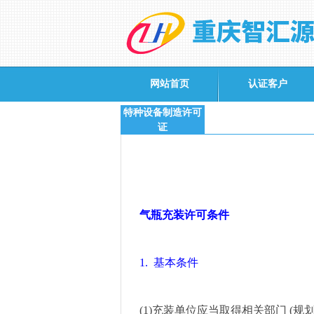
网站首页
认证客户
特种设备制造许可
证
气瓶充装许可条件
1.
基本条件
(1)
充装单位应当取得相关部门
(
规