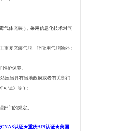
毒气体充装
)
，采用信息化技术对气
非重复充装气瓶、呼吸用气瓶除外
)
和维护保养。
装站应当具有当地政府或者有关部门
许可证》等
)
；
理部门的规定。
庆
CNAS
认证
★重庆
API
认证★美国