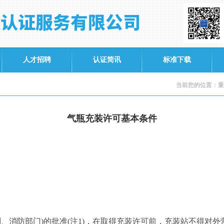
人才招聘
认证简讯
标准下载
当前您的位置：重
气瓶充装许可基本条件
划、消防部门
)
的批准
(
注
1)
，在取得充装许可前，充装站不得对外