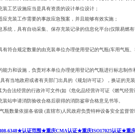
充装工艺设施应当是具有资质的设计单位设计；
适应充装工作需要的事故应急预案，并且能够有效实施；
息系统，具有自动采集、保存充装记录的信息化平台
(
仅限易燃有
具有符合规定数量的由充装单位办理使用登记的气瓶
(
车用气瓶、
的能力和设施，负责对本单位办理使用登记的气瓶进行标志制作
当具有当地政府或者有关部门出具的《规划许可证》，换证的充
其为合法经营的行政许可文件
(
如《危化品经营许可证《燃气经营
充装站申请消防验收合格后获得的消防鉴审合格意见书等。
气瓶数量依据各省级
(
直辖市
)
人民政府负责特种设备安全监督管
308-6348
★认证范围★重庆
CMA
认证★重庆
ISO17025
认证★重