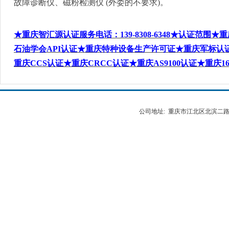
故障诊断仪、磁粉检测仪
(
外委的不要求
)
。
★重庆智汇源认证服务电话
：
139-8308-6348
★认证范围★重
石油学会
API
认证★重庆特种设备生产许可证★重庆军标认
重庆
CCS
认证★重庆
CRCC
认证★重庆
AS9100
认证★重庆
1
公司地址: 重庆市江北区北滨二路538