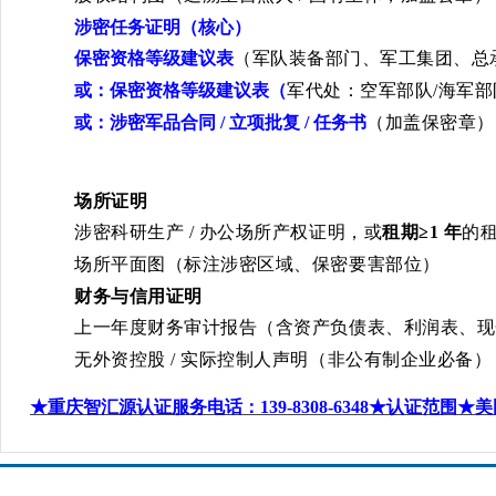
涉密任务证明（核心）
保密资格等级建议表
（军队装备部门、军工集团、总
或：保密资格等级建议表（
军代处：空军部队
/
海军部
或：涉密军品合同
/
立项批复
/
任务书
（加盖保密章）
场所证明
涉密科研生产
/
办公场所产权证明，或
租期
≥1
年
的
场所平面图（标注涉密区域、保密要害部位）
财务与信用证明
上一年度财务审计报告（含资产负债表、利润表、现
无外资控股
/
实际控制人声明（非公有制企业必备）
★重庆智汇源认证服务电话：139-8308-6348
★认证范围★
美