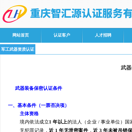
网站首页
认证客户
人才招聘
军工武器资质认证
武器
武器装备保密认证条件
一、基本条件（一票否决项）
主体资格
境内依法成立
1
年以上
的法人（企业
/
事业单位）国
无犯罪记录，
近
1
年无泄密案件
，
近
3
年未被吊销