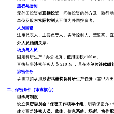
股权与控制
无外国投资者
直接投资
；间接投资的外方及一致行动
单位及股东
实际控制人
不得为外国投资者。
人员国籍
法定代表人、主要负责人、实际控制人、董监高、直
。
外人员婚姻关系
场所与人员
固定科研生产
/
办公场所，
使用面积
≥100
㎡
。
直接从事涉密任务人员
≥10
名 ，且在本单位
连续缴
涉密任务
承担或拟承担
涉密武器装备科研生产任务
（需甲方出
二、保密条件（审查核心）
组织与制度
设立
保密委员会
/
保密工作领导小组
，明确保密办
/
建立覆盖
涉密人员、载体、信息系统、场所、协作配