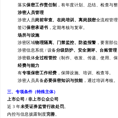
落实
保密工作责任制
，有年度计划、总结、检查与整
涉密人员管理
涉密人员
岗前审查、在岗培训、离岗脱密
全流程管理
签订
保密承诺书
，定期考核与复审。
场所与设施
涉密区域
物理隔离、门禁监控、防盗报警
，要害部位
涉密信息系统
/
设备
分级防护、安全测评、台账管理
涉密载体
全过程管控
（制作、收发、传递、使用、保
经费与能力
有
专项保密工作经费
，保障设施、培训、检查等。
涉密人员具备
必要保密知识与技能
，通过培训考核。
三、专项条件（特殊主体）
上市公司
/
非上市公众公司
近
3
年
未受证券监管行政处罚
。
内控与信息披露制度
完善
。