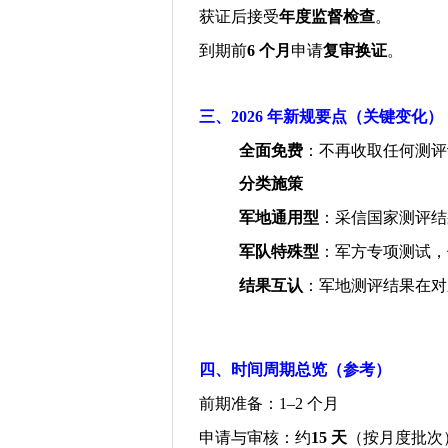
获证后接受
年度监督检查
。
到期前
6
个月
申请
复审换证
。
三、
2026
年新规要点（关键变化）
全面免费
：不再收取任何测评
分类施策
军地通用型
：采信国家测评结
军队特殊型
：军方专项测试，
结果互认
：军地测评结果在对
四、时间周期总览（参考）
前期准备：
1–2
个月
申请与审核：约
15
天
（按月度批次