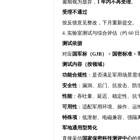
逾期视为放弃，
1
年内不再受理
。
受理不通过
按反馈意见整改，下月重新提交。
4.
实验室测试与综合评估（约
60
日
测试依据
对应
国军标（
GJB
）
+
国密标准
+
测试内容（按领域）
功能合规性
：是否满足军用场景需
安全性
：漏洞、后门、抗攻击、防
性能
：吞吐量、延迟、稳定性、抗
可用性
：适配军用环境、操作、运
特殊项
：低泄射、电磁兼容、强隔
军地通用型简化
直接采信
国家保密科技测评中心
的