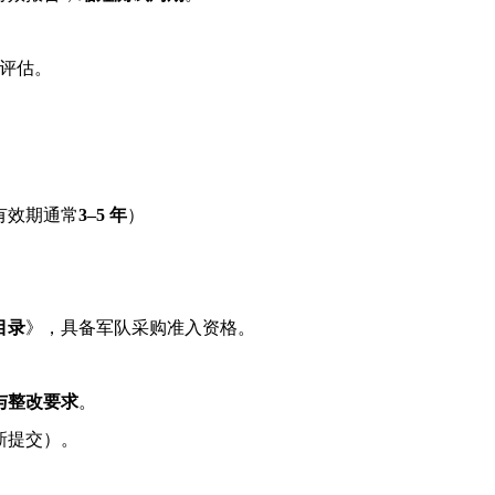
评估。
有效期通常
3–5
年
）
）
目录
》，具备军队采购准入资格。
与整改要求
。
新提交）。