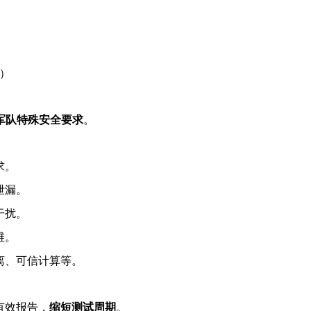
）
军队特殊安全要求
。
求。
泄漏。
干扰。
维。
离、可信计算等。
有效报告，
缩短测试周期
。