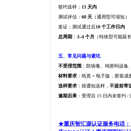
签约送样：
15
天内
测试评估：
60
天
（通用型可缩短）
发证：测试通过后
10
个工作日内
总周期
：
3–4
个月
（特殊型可能延
五、常见问题与避坑
不受理范围
：防病毒、纯密码设备
材料要求
：纸质
+
电子版，胶装成
送样要求
：按通知送样，
不提前寄
逾期后果
：受理后
15
日内未签约
/
★重庆智汇源认证服务电话：139-