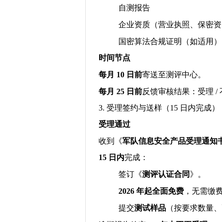
自测报告
企业资质（营业执照、保密资
国密算法合规证明（如适用）
时间节点
每月
10
日前
寄送至测评中心。
每月
25
日前
反馈审核结果：受理
/
3.
受理签约与送样（
15
日内完成）
受理通过
收到《
军队信息安全产品受理通知
15
日内
完成：
签订《
测评认证合同
》。
2026
年起全面免费
，无需缴
提交
测试样品
（按要求数量、