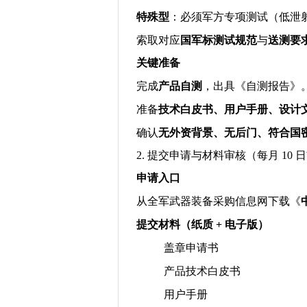
特殊型
：必须军方专项测试（低泄
索取对应
国军标测试规范
与
送测要
关键准备
完成
产品自测
，出具《自测报告》
准备
技术白皮书、用户手册、设计
确认
无外资背景、无后门、符合国
2.
提交申请与材料审核（每月
10
日
申请入口
从全军武器装备采购信息网下载《
提交材料（纸质
+
电子版）
盖章申请书
产品技术白皮书
用户手册