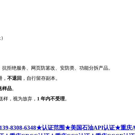
长）
、抗拒绝服务、网页防篡改、安防类、功能分拆产品。
册，
不退回
，自行留存副本。
送样品
。
送样，视为放弃，
1
年内不受理
。
8308-6348
★认证范围★
美国石油API
认证★重庆A